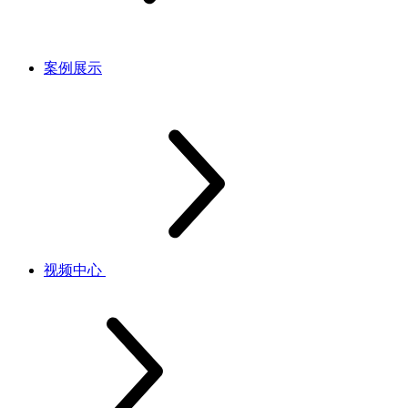
案例展示
视频中心