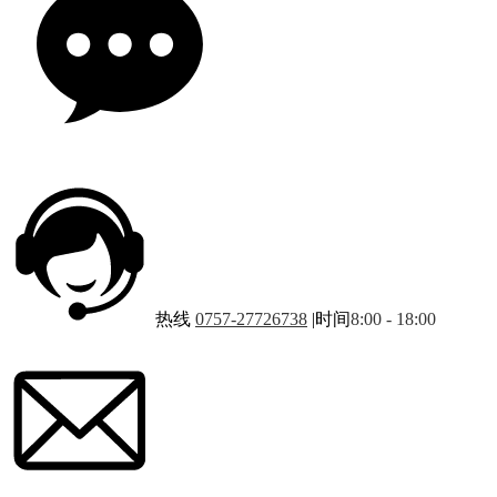
热线
0757-27726738
|
时间
8:00 - 18:00