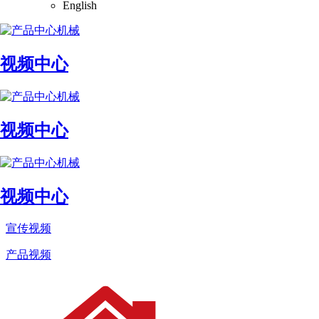
English
视频中心
视频中心
视频中心
宣传视频
产品视频