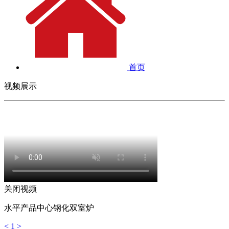
首页
视频展示
关闭视频
水平产品中心钢化双室炉
<
1
>