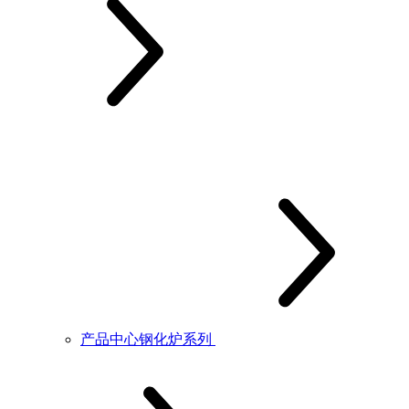
产品中心钢化炉系列