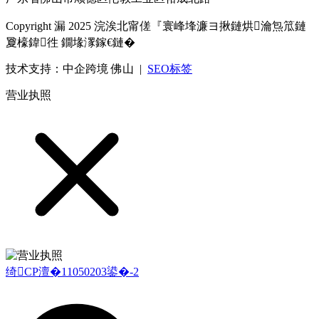
Copyright 漏 2025 浣涘北甯傞『寰峰埄濂ヨ揪鏈烘瀹炰笟鏈
夐檺鍏徃 鐗堟潈鎵€鏈�
技术支持：中企跨境 佛山 |
SEO标签
营业执照
绮CP澶�11050203鍙�-2