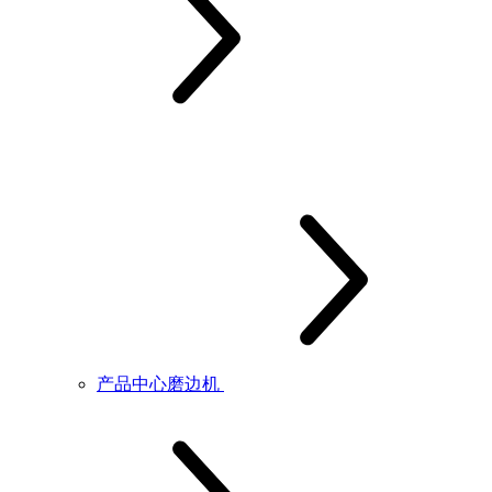
产品中心磨边机