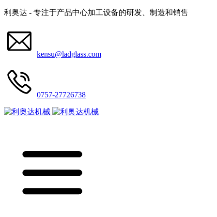
利奥达 - 专注于产品中心加工设备的研发、制造和销售
kensu@ladglass.com
0757-27726738