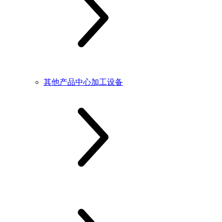
其他产品中心加工设备