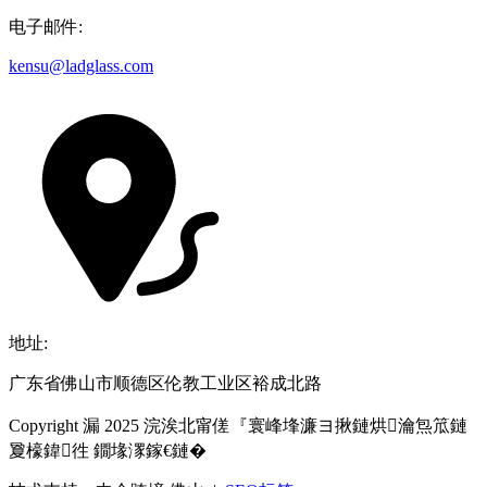
电子邮件:
kensu@ladglass.com
地址:
广东省佛山市顺德区伦教工业区裕成北路
Copyright 漏 2025 浣涘北甯傞『寰峰埄濂ヨ揪鏈烘瀹炰笟鏈
夐檺鍏徃 鐗堟潈鎵€鏈�