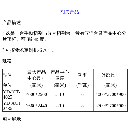
相关产品
产品描述
? 这是一台手动切割与分片切割台，带有气浮台及产品中心分
片顶杆。可倾斜85度。
? 可按要求定制机器尺寸。
规格
最大产品
产品中心
型号
功率
外部尺寸
中心尺寸
厚度
单位
(毫米)
(毫米)
(千瓦)
(毫米)
YD-ICT-
4000*2500
2-10
6
4000*2700*900
4025
YD-ACT-
3660*2440
2-10
8
3700*2700*900
2436
图片展示